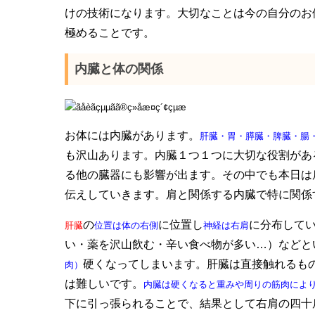
けの技術になります。大切なことは今の自分のお
極めることです。
内臓と体の関係
お体には内臓があります。
肝臓・胃・膵臓・脾臓・腸
も沢山あります。内臓１つ１つに大切な役割があ
る他の臓器にも影響が出ます。その中でも本日は
伝えしていきます。肩と関係する内臓で特に関係
の
に位置し
に分布して
肝臓
位置は体の右側
神経は右肩
い・薬を沢山飲む・辛い食べ物が多い…）などと
硬くなってしまいます。肝臓は直接触れるも
肉）
は難しいです。
内臓は硬くなると重みや周りの筋肉によ
下に引っ張られることで、結果として右肩の四十