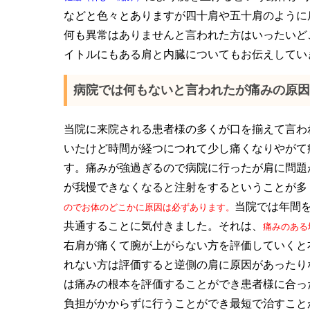
などと色々とありますが四十肩や五十肩のように
何も異常はありませんと言われた方はいったいど
イトルにもある肩と内臓についてもお伝えしてい
病院では何もないと言われたが痛みの原因
当院に来院される患者様の多くが口を揃えて言わ
いたけど時間が経つにつれて少し痛くなりやがて
す。痛みが強過ぎるので病院に行ったが肩に問題
が我慢できなくなると注射をするということが多
当院では年間
のでお体のどこかに原因は必ずあります。
共通することに気付きました。それは、
痛みのある
右肩が痛くて腕が上がらない方を評価していくと
れない方は評価すると逆側の肩に原因があったり
は痛みの根本を評価することができ患者様に合っ
負担がかからずに行うことができ最短で治すこと