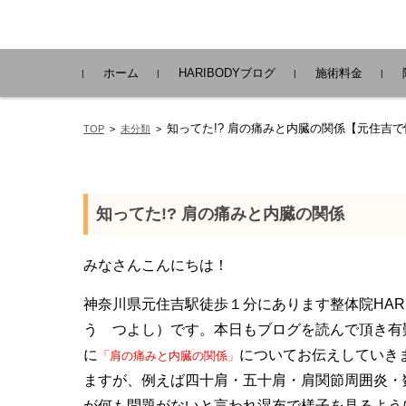
コンテンツに移動
ホーム
HARIBODYブログ
施術料金
知ってた!? 肩の痛みと内臓の関係【元住吉で慢性
TOP
>
未分類
>
知ってた!? 肩の痛みと内臓の関係
みなさんこんにちは！
神奈川県元住吉駅徒歩１分にあります整体院HARIB
う つよし）です。本日もブログを読んで頂き有
に
についてお伝えしていき
「肩の痛みと内臓の関係」
ますが、例えば四十肩・五十肩・肩関節周囲炎・
が何も問題がないと言われ湿布で様子を見るよう