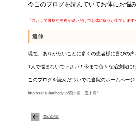
今このブログを読んでいてお体にお悩
「果たして骨格や筋肉が硬いだけでお体に症状が出ています
追伸
現在、ありがたいことに多くの患者様に喜びの声
1人で悩まないで下さい！今まで色々な治療院に
このブログを読んだついでに当院のホームページ
‎
http://seitai-haribody.jp/
四十肩・五十肩
/
前の記事