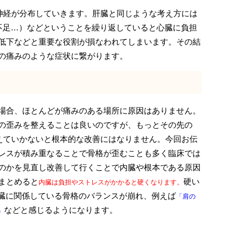
神経が分布していきます。肝臓と同じような考え方には
不足…）などということを繰り返していると心臓に負担
低下などと重要な役割が損なわれてしまいます。その結
の痛みのような症状に繋がります。
場合、ほとんどが痛みのある場所に原因はありません。
の歪みを整えることは良いのですが、もっとその先の
えていかないと根本的な改善にはなりません。今回お伝
レスが積み重なることで骨格が歪むことも多く臨床では
のかを見直し改善して行くことで内臓や根本である原因
まとめると
硬い
内臓は負担やストレスがかかると硬くなります。
臓に関係している骨格のバランスが崩れ、例えば
「肩の
などと感じるようになります。
」