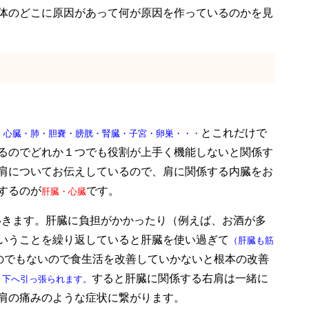
体のどこに原因があって何が原因を作っているのかを見
とこれだけで
・心臓・肺・胆嚢・膀胱・腎臓・子宮・卵巣・・・
るのでどれか１つでも役割が上手く機能しないと関係す
肩についてお伝えしているので、肩に関係する内臓をお
するのが
です。
肝臓・心臓
いきます。肝臓に負担がかかったり（例えば、お酒が多
いうことを繰り返していると肝臓を使い過ぎて
（肝臓も筋
のでもないので食生活を改善していかないと根本の改善
すると肝臓に関係する右肩は一緒に
り下へ引っ張られます。
肩の痛みのような症状に繋がります。