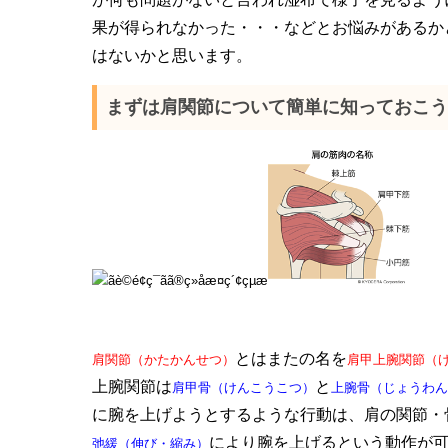
果が得られなかった・・・などとお悩みがあるか
はないかと思います。
まずは肩関節について簡単に知っておこう
とはまたの名を
肩関節（かたかんせつ）
肩甲上腕関節（
上腕関節は
と
肩甲骨（けんこうこつ）
上腕骨（じょうわん
に腕を上げようとするような行動は、肩の関節・
により腕を上げるという動作が
弛緩（伸び・縮み）