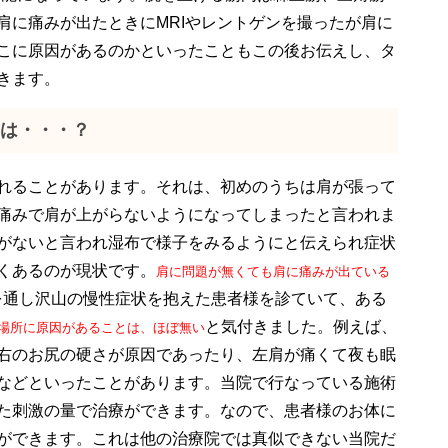
肩に痛みが出たときにMRIやレントゲンを撮ったが肩に
こに原因があるのかといったこともこの後お伝えし、タ
きます。
は・・・？
れることがあります。それは、初めのうちは肩が張って
痛みで肩が上がらないようになってしまったと言われま
がないと言われ湿布で様子をみるようにと伝えられ症状
くあるのが現状です。
肩に問題が無くても肩に痛みが出ている
を通し沢山の慢性症状を抱えた患者様を診ていて、ある
と気付きました。例えば、
場所に原因があることは、ほぼ無い
右のお尻の硬さが原因であったり、左肩が痛くて夜も眠
などといったことがあります。当院で行なっている施術
た刺激の量で治療ができます。なので、患者様のお体に
ができます。これは他の治療院では真似できない当院だ