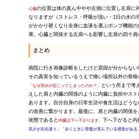
の位置は体の真ん中やや左側に位置し左肩に
心臓
なりますが（ストレス・呼吸が浅い・1日の水の
がかかり硬くなり全身に血液を運ぶポンプ機能の
果、心臓と関係する左肩へも影響し左肩の四十肩
まとめ
病院に行き画像診断をしたけど原因が分からない
その真実を知っているうえで痛い場所以外の骨格
という所まで考
「なぜ歪みが起こってしまったのか？」
えした肩と内臓の関係のように内臓に負担やスト
あります。自分自身の日常生活や食生活はどうな
の改善に繋がります。最後に、肩と内臓の関係を
状態であると
下へ下がると内
内臓は下へ下がります。
高さが左右違う」「歩くときに骨盤が歪んでいる感覚がある